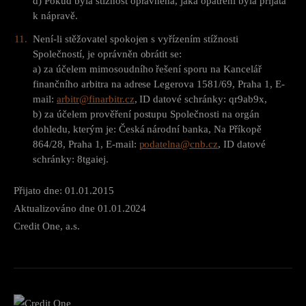
d) Pokud byla stížnost oprávněná, jaká opatření byla přijata
k nápravě.
Není-li stěžovatel spokojen s vyřízením stížnosti
Společností, je oprávněn obrátit se:
a) za účelem mimosoudního řešení sporu na Kancelář
finančního arbitra na adrese Legerova 1581/69, Praha 1, E-
mail:
arbitr@finarbitr.cz
, ID datové schránky: qr9ab9x,
b) za účelem prověření postupu Společnosti na orgán
dohledu, kterým je: Česká národní banka, Na Příkopě
864/28, Praha 1, E-mail:
podatelna@cnb.cz
, ID datové
schránky: 8tgaiej.
Přijato dne: 01.01.2015
Aktualizováno dne 01.01.2024
Credit One, a.s.