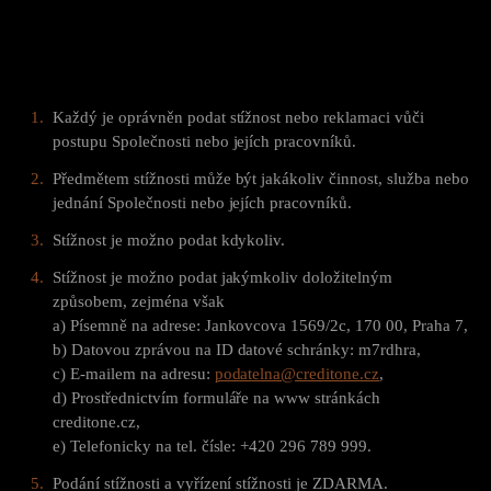
Každý je oprávněn podat stížnost nebo reklamaci vůči
postupu Společnosti nebo jejích pracovníků.
Předmětem stížnosti může být jakákoliv činnost, služba nebo
jednání Společnosti nebo jejích pracovníků.
Stížnost je možno podat kdykoliv.
Stížnost je možno podat jakýmkoliv doložitelným
způsobem, zejména však
a) Písemně na adrese: Jankovcova 1569/2c, 170 00, Praha 7,
b) Datovou zprávou na ID datové schránky: m7rdhra,
c) E-mailem na adresu:
podatelna@creditone.cz
,
d) Prostřednictvím formuláře na www stránkách
creditone.cz,
e) Telefonicky na tel. čísle: +420 296 789 999.
Podání stížnosti a vyřízení stížnosti je ZDARMA.