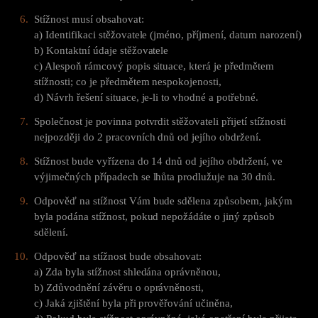
Stížnost musí obsahovat:
a) Identifikaci stěžovatele (jméno, příjmení, datum narození)
b) Kontaktní údaje stěžovatele
c) Alespoň rámcový popis situace, která je předmětem
stížnosti; co je předmětem nespokojenosti,
d) Návrh řešení situace, je-li to vhodné a potřebné.
Společnost je povinna potvrdit stěžovateli přijetí stížnosti
nejpozději do 2 pracovních dnů od jejího obdržení.
Stížnost bude vyřízena do 14 dnů od jejího obdržení, ve
výjimečných případech se lhůta prodlužuje na 30 dnů.
Odpověď na stížnost Vám bude sdělena způsobem, jakým
byla podána stížnost, pokud nepožádáte o jiný způsob
sdělení.
Odpověď na stížnost bude obsahovat:
a) Zda byla stížnost shledána oprávněnou,
b) Zdůvodnění závěru o oprávněnosti,
c) Jaká zjištění byla při prověřování učiněna,